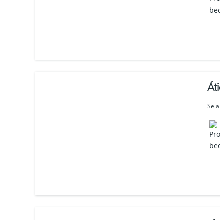
Áti
Se a