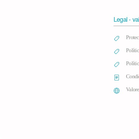
Legal - va
Protec
Políti
Políti
Condi
Valore