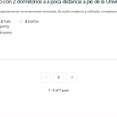
o con 2 dormitorios a a poca distancia a pie de la Univ
 apartamento recientemente renovado, de estilo moderno y refinado, completam
2
hab
2
baños
1
2
1 - 6 of 7 post