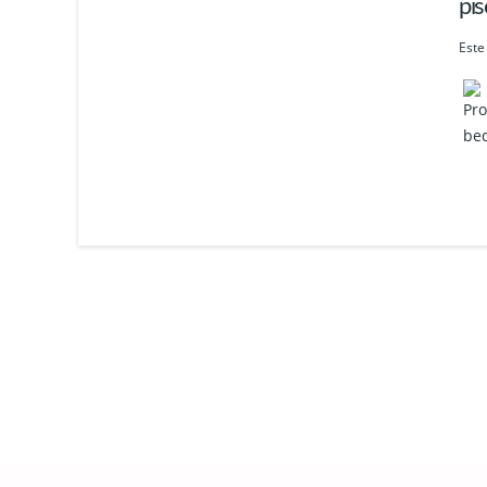
pis
Este