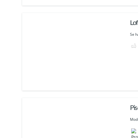
Lo
Se h
Pi
Mode